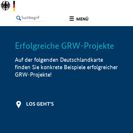
undefined
MENÜ
Erfolgreiche GRW-Projekte
LISTE
Filter
Info
Auf der folgenden Deutschlandkarte
finden Sie konkrete Beispiele erfolgreicher
GRW-Projekte!
LOS GEHT'S