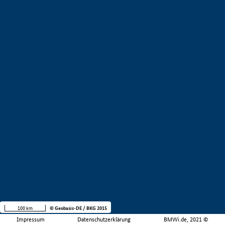
100 km
© Geobasis-DE / BKG 2015
Impressum
Datenschutzerklärung
BMWi.de, 2021 ©