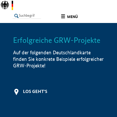
undefined
MENÜ
Erfolgreiche GRW-Projekte
LISTE
Filter
Info
Auf der folgenden Deutschlandkarte
finden Sie konkrete Beispiele erfolgreicher
GRW-Projekte!
LOS GEHT'S