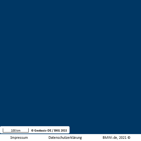
100 km
© Geobasis-DE / BKG 2015
Impressum
Datenschutzerklärung
BMWi.de, 2021 ©