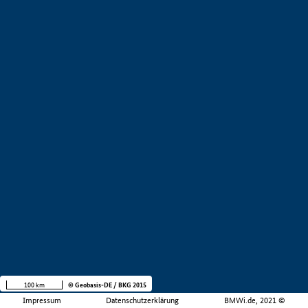
100 km
© Geobasis-DE / BKG 2015
Impressum
Datenschutzerklärung
BMWi.de, 2021 ©