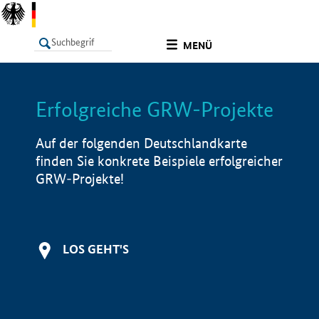
undefined
MENÜ
Erfolgreiche GRW-Projekte
LISTE
Filter
Info
Auf der folgenden Deutschlandkarte
finden Sie konkrete Beispiele erfolgreicher
GRW-Projekte!
LOS GEHT'S