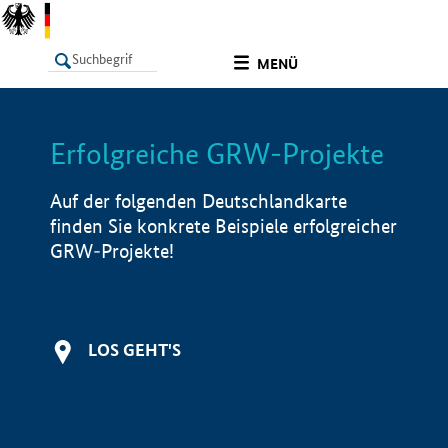
undefined
MENÜ
Erfolgreiche GRW-Projekte
LISTE
Filter
Info
Auf der folgenden Deutschlandkarte
finden Sie konkrete Beispiele erfolgreicher
GRW-Projekte!
LOS GEHT'S