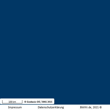
100 km
© Geobasis-DE / BKG 2015
Impressum
Datenschutzerklärung
BMWi.de, 2021 ©