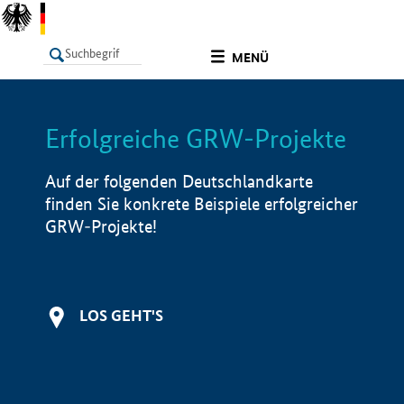
undefined
MENÜ
Erfolgreiche GRW-Projekte
LISTE
Filter
Info
Auf der folgenden Deutschlandkarte
finden Sie konkrete Beispiele erfolgreicher
GRW-Projekte!
LOS GEHT'S