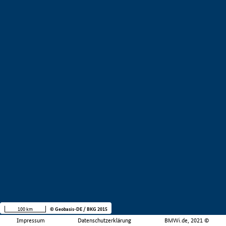
100 km
© Geobasis-DE / BKG 2015
Impressum
Datenschutzerklärung
BMWi.de, 2021 ©