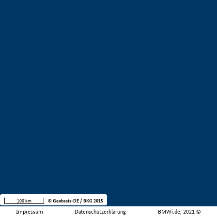
100 km
© Geobasis-DE / BKG 2015
Impressum
Datenschutzerklärung
BMWi.de, 2021 ©