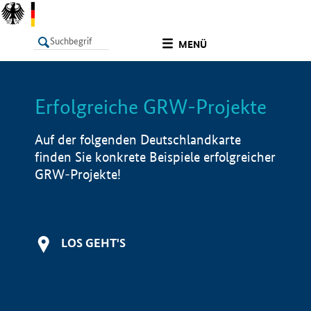
undefined
MENÜ
Erfolgreiche GRW-Projekte
LISTE
Filter
Info
Auf der folgenden Deutschlandkarte
finden Sie konkrete Beispiele erfolgreicher
GRW-Projekte!
LOS GEHT'S