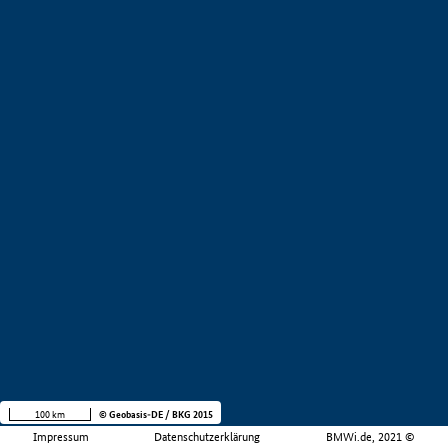
100 km
© Geobasis-DE / BKG 2015
Impressum
Datenschutzerklärung
BMWi.de, 2021 ©