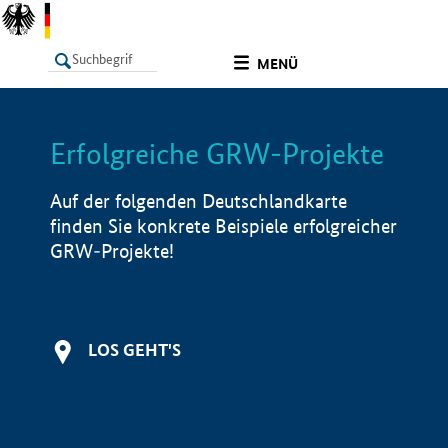
undefined
MENÜ
Erfolgreiche GRW-Projekte
LISTE
Filter
Info
Auf der folgenden Deutschlandkarte
finden Sie konkrete Beispiele erfolgreicher
GRW-Projekte!
LOS GEHT'S