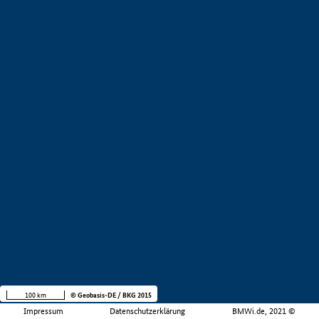
100 km
© Geobasis-DE / BKG 2015
Impressum
Datenschutzerklärung
BMWi.de, 2021 ©