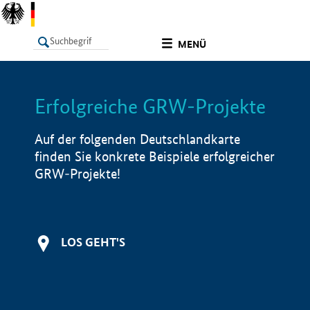
undefined
MENÜ
Erfolgreiche GRW-Projekte
LISTE
Filter
Info
Auf der folgenden Deutschlandkarte
finden Sie konkrete Beispiele erfolgreicher
GRW-Projekte!
LOS GEHT'S