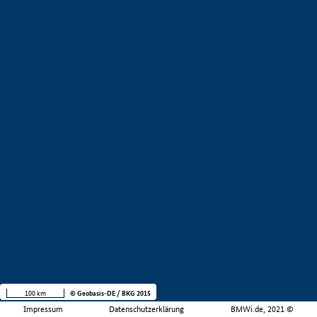
100 km
© Geobasis-DE / BKG 2015
Impressum
Datenschutzerklärung
BMWi.de, 2021 ©