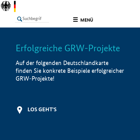
undefined
MENÜ
Erfolgreiche GRW-Projekte
LISTE
Filter
Info
Auf der folgenden Deutschlandkarte
finden Sie konkrete Beispiele erfolgreicher
GRW-Projekte!
LOS GEHT'S