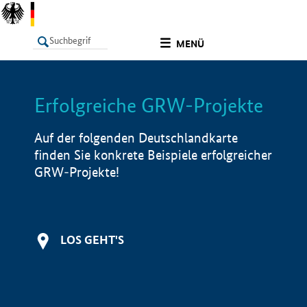
undefined
MENÜ
Erfolgreiche GRW-Projekte
LISTE
Filter
Info
Auf der folgenden Deutschlandkarte
finden Sie konkrete Beispiele erfolgreicher
GRW-Projekte!
LOS GEHT'S