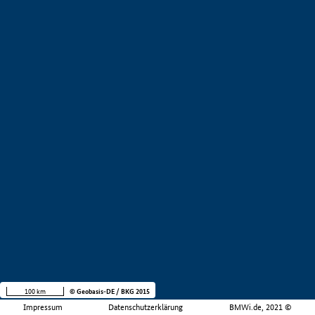
100 km
© Geobasis-DE / BKG 2015
Impressum
Datenschutzerklärung
BMWi.de, 2021 ©