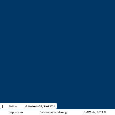
100 km
© Geobasis-DE / BKG 2015
Impressum
Datenschutzerklärung
BMWi.de, 2021 ©