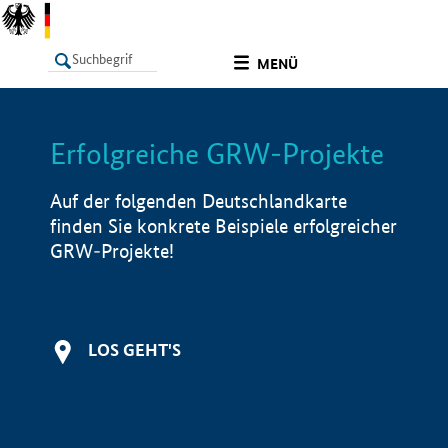
undefined
MENÜ
Erfolgreiche GRW-Projekte
LISTE
Filter
Info
Auf der folgenden Deutschlandkarte
finden Sie konkrete Beispiele erfolgreicher
GRW-Projekte!
LOS GEHT'S