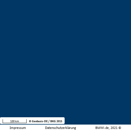
100 km
© Geobasis-DE / BKG 2015
Impressum
Datenschutzerklärung
BMWi.de, 2021 ©