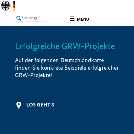
undefined
MENÜ
Erfolgreiche GRW-Projekte
LISTE
Filter
Info
Auf der folgenden Deutschlandkarte
finden Sie konkrete Beispiele erfolgreicher
GRW-Projekte!
LOS GEHT'S