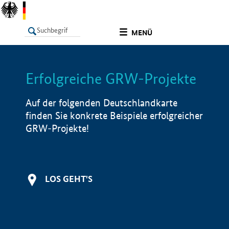
undefined
MENÜ
Erfolgreiche GRW-Projekte
LISTE
Filter
Info
Auf der folgenden Deutschlandkarte
finden Sie konkrete Beispiele erfolgreicher
GRW-Projekte!
LOS GEHT'S