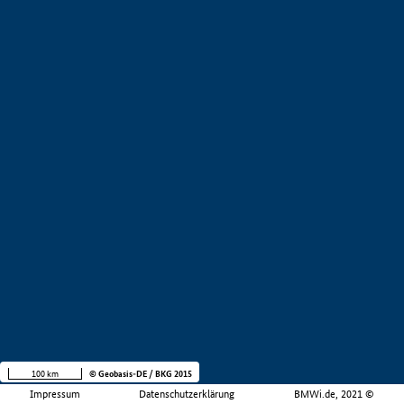
100 km
© Geobasis-DE / BKG 2015
Impressum
Datenschutzerklärung
BMWi.de, 2021 ©