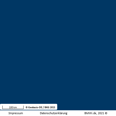
100 km
© Geobasis-DE / BKG 2015
Impressum
Datenschutzerklärung
BMWi.de, 2021 ©