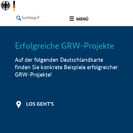
undefined
MENÜ
Erfolgreiche GRW-Projekte
LISTE
Filter
Info
Auf der folgenden Deutschlandkarte
finden Sie konkrete Beispiele erfolgreicher
GRW-Projekte!
LOS GEHT'S