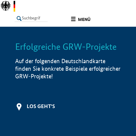
undefined
MENÜ
Erfolgreiche GRW-Projekte
LISTE
Filter
Info
Auf der folgenden Deutschlandkarte
finden Sie konkrete Beispiele erfolgreicher
GRW-Projekte!
LOS GEHT'S