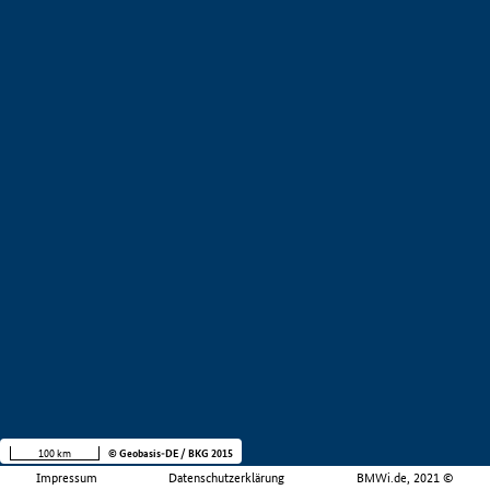
100 km
© Geobasis-DE / BKG 2015
Impressum
Datenschutzerklärung
BMWi.de, 2021 ©