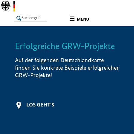
undefined
MENÜ
Erfolgreiche GRW-Projekte
LISTE
Filter
Info
Auf der folgenden Deutschlandkarte
finden Sie konkrete Beispiele erfolgreicher
GRW-Projekte!
LOS GEHT'S