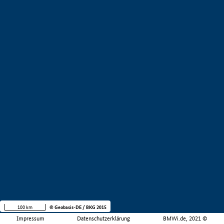
100 km
© Geobasis-DE / BKG 2015
Impressum
Datenschutzerklärung
BMWi.de, 2021 ©