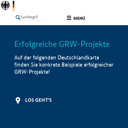
undefined
MENÜ
Erfolgreiche GRW-Projekte
LISTE
Filter
Info
Auf der folgenden Deutschlandkarte
finden Sie konkrete Beispiele erfolgreicher
GRW-Projekte!
LOS GEHT'S