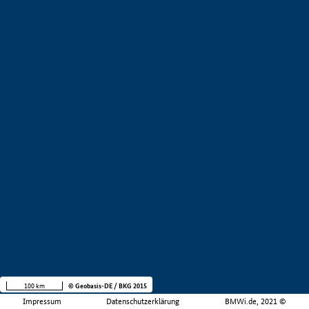
100 km
© Geobasis-DE / BKG 2015
Impressum
Datenschutzerklärung
BMWi.de, 2021 ©