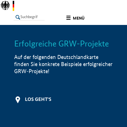
undefined
MENÜ
Erfolgreiche GRW-Projekte
LISTE
Filter
Info
Auf der folgenden Deutschlandkarte
finden Sie konkrete Beispiele erfolgreicher
GRW-Projekte!
LOS GEHT'S