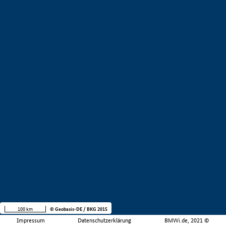
100 km
© Geobasis-DE / BKG 2015
Impressum
Datenschutzerklärung
BMWi.de, 2021 ©