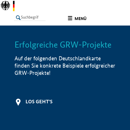
undefined
MENÜ
Erfolgreiche GRW-Projekte
LISTE
Filter
Info
Auf der folgenden Deutschlandkarte
finden Sie konkrete Beispiele erfolgreicher
GRW-Projekte!
LOS GEHT'S