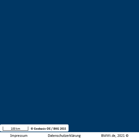
100 km
© Geobasis-DE / BKG 2015
Impressum
Datenschutzerklärung
BMWi.de, 2021 ©