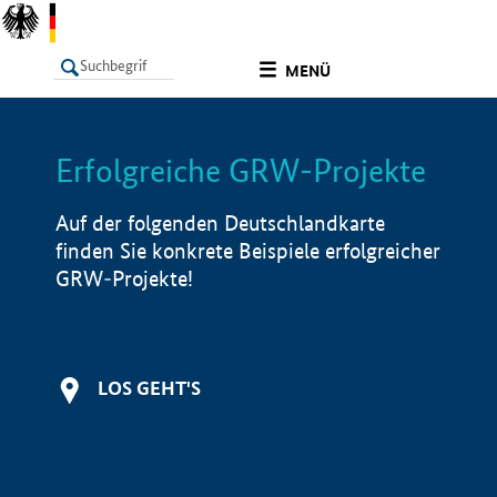
undefined
MENÜ
Erfolgreiche GRW-Projekte
LISTE
Filter
Info
Auf der folgenden Deutschlandkarte
finden Sie konkrete Beispiele erfolgreicher
GRW-Projekte!
LOS GEHT'S