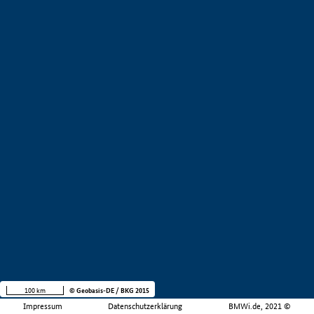
100 km
© Geobasis-DE / BKG 2015
Impressum
Datenschutzerklärung
BMWi.de, 2021 ©