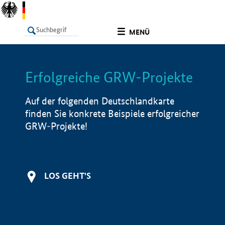
undefined
MENÜ
Erfolgreiche GRW-Projekte
LISTE
Filter
Info
Auf der folgenden Deutschlandkarte
finden Sie konkrete Beispiele erfolgreicher
GRW-Projekte!
LOS GEHT'S