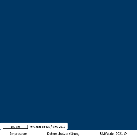
100 km
© Geobasis-DE / BKG 2015
Impressum
Datenschutzerklärung
BMWi.de, 2021 ©