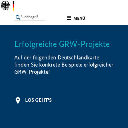
undefined
MENÜ
Erfolgreiche GRW-Projekte
LISTE
Filter
Info
Auf der folgenden Deutschlandkarte
finden Sie konkrete Beispiele erfolgreicher
GRW-Projekte!
LOS GEHT'S