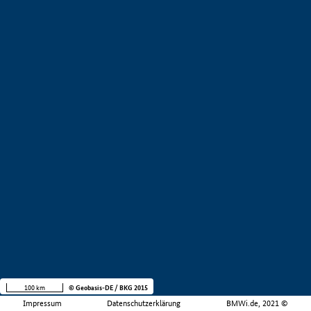
100 km
© Geobasis-DE / BKG 2015
Impressum
Datenschutzerklärung
BMWi.de, 2021 ©