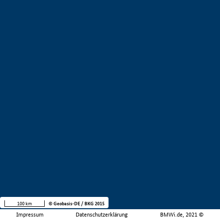
100 km
© Geobasis-DE / BKG 2015
Impressum
Datenschutzerklärung
BMWi.de, 2021 ©