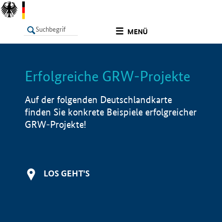
undefined
MENÜ
Erfolgreiche GRW-Projekte
LISTE
Filter
Info
Auf der folgenden Deutschlandkarte
finden Sie konkrete Beispiele erfolgreicher
GRW-Projekte!
LOS GEHT'S