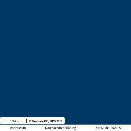
100 km
© Geobasis-DE / BKG 2015
Impressum
Datenschutzerklärung
BMWi.de, 2021 ©