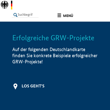
undefined
MENÜ
Erfolgreiche GRW-Projekte
LISTE
Filter
Info
Auf der folgenden Deutschlandkarte
finden Sie konkrete Beispiele erfolgreicher
GRW-Projekte!
LOS GEHT'S