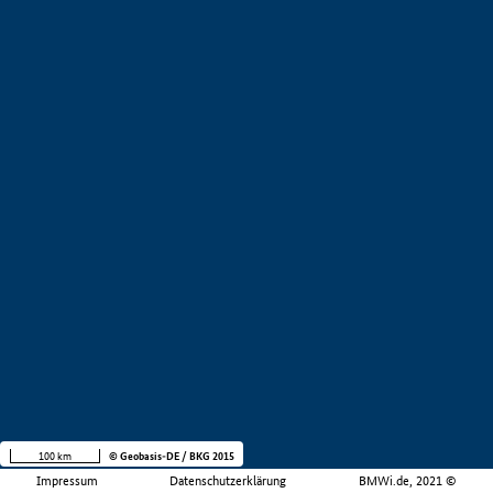
100 km
© Geobasis-DE / BKG 2015
Impressum
Datenschutzerklärung
BMWi.de, 2021 ©