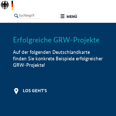
undefined
MENÜ
Erfolgreiche GRW-Projekte
LISTE
Filter
Info
Auf der folgenden Deutschlandkarte
finden Sie konkrete Beispiele erfolgreicher
GRW-Projekte!
LOS GEHT'S