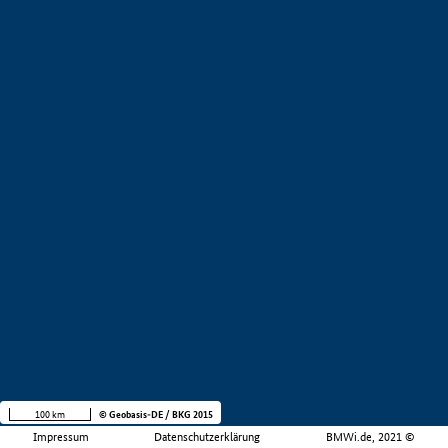
100 km
© Geobasis-DE / BKG 2015
Impressum
Datenschutzerklärung
BMWi.de, 2021 ©