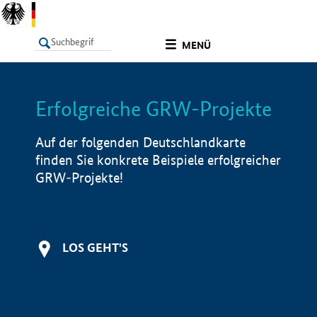
undefined
MENÜ
Erfolgreiche GRW-Projekte
LISTE
Filter
Info
Auf der folgenden Deutschlandkarte
finden Sie konkrete Beispiele erfolgreicher
GRW-Projekte!
LOS GEHT'S