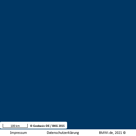
100 km
© Geobasis-DE / BKG 2015
Impressum
Datenschutzerklärung
BMWi.de, 2021 ©