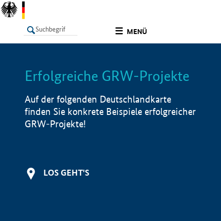
undefined
MENÜ
Erfolgreiche GRW-Projekte
LISTE
Filter
Info
Auf der folgenden Deutschlandkarte
finden Sie konkrete Beispiele erfolgreicher
GRW-Projekte!
LOS GEHT'S