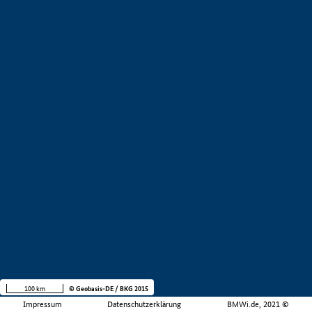
100 km
© Geobasis-DE / BKG 2015
Impressum
Datenschutzerklärung
BMWi.de, 2021 ©