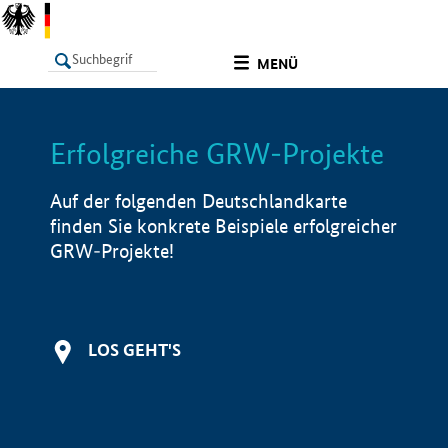
undefined
MENÜ
Erfolgreiche GRW-Projekte
LISTE
Filter
Info
Auf der folgenden Deutschlandkarte
finden Sie konkrete Beispiele erfolgreicher
GRW-Projekte!
LOS GEHT'S