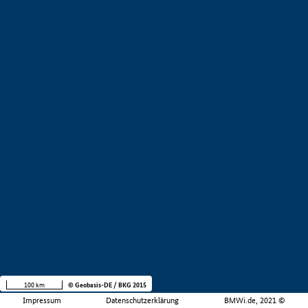
100 km
© Geobasis-DE / BKG 2015
Impressum
Datenschutzerklärung
BMWi.de, 2021 ©