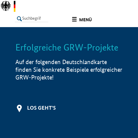
undefined
MENÜ
Erfolgreiche GRW-Projekte
LISTE
Filter
Info
Auf der folgenden Deutschlandkarte
finden Sie konkrete Beispiele erfolgreicher
GRW-Projekte!
LOS GEHT'S