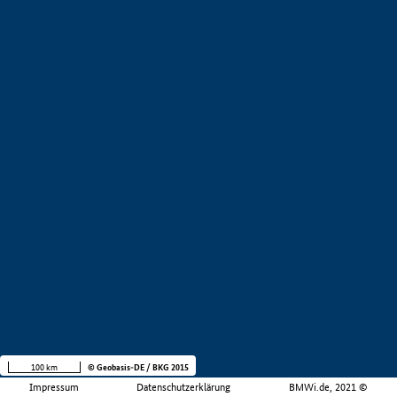
100 km
© Geobasis-DE / BKG 2015
Impressum
Datenschutzerklärung
BMWi.de, 2021 ©