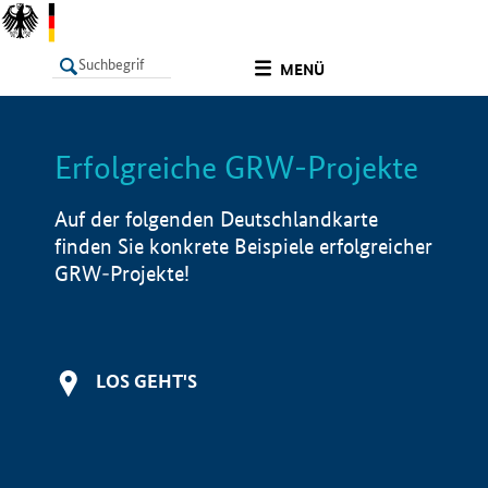
undefined
MENÜ
Erfolgreiche GRW-Projekte
LISTE
Filter
Info
Auf der folgenden Deutschlandkarte
finden Sie konkrete Beispiele erfolgreicher
GRW-Projekte!
LOS GEHT'S