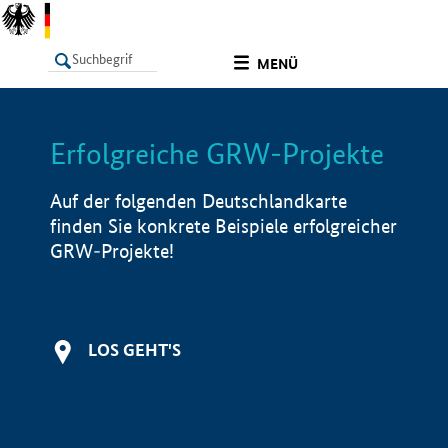
undefined
MENÜ
Erfolgreiche GRW-Projekte
LISTE
Filter
Info
Auf der folgenden Deutschlandkarte
finden Sie konkrete Beispiele erfolgreicher
GRW-Projekte!
LOS GEHT'S