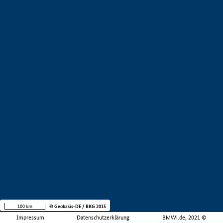
100 km
© Geobasis-DE / BKG 2015
Impressum
Datenschutzerklärung
BMWi.de, 2021 ©