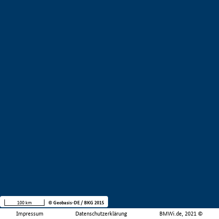
100 km
© Geobasis-DE / BKG 2015
Impressum
Datenschutzerklärung
BMWi.de, 2021 ©