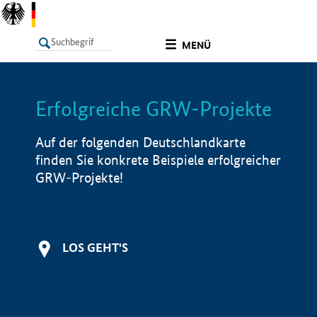
undefined
MENÜ
Erfolgreiche GRW-Projekte
LISTE
Filter
Info
Auf der folgenden Deutschlandkarte
finden Sie konkrete Beispiele erfolgreicher
GRW-Projekte!
LOS GEHT'S