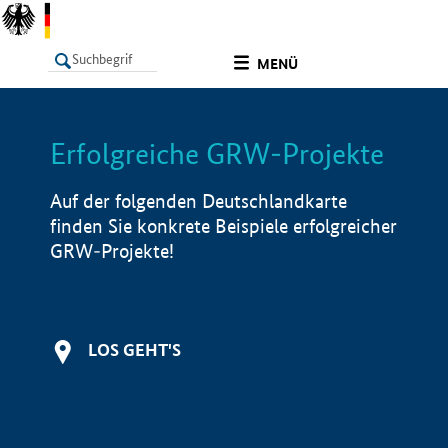
undefined
MENÜ
Erfolgreiche GRW-Projekte
LISTE
Filter
Info
Auf der folgenden Deutschlandkarte
finden Sie konkrete Beispiele erfolgreicher
GRW-Projekte!
LOS GEHT'S