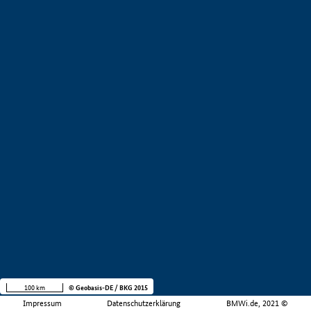
100 km
© Geobasis-DE / BKG 2015
Impressum
Datenschutzerklärung
BMWi.de, 2021 ©