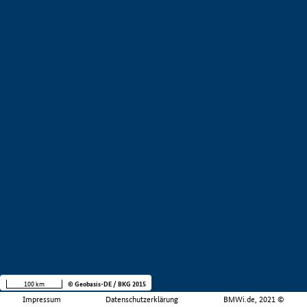
100 km
© Geobasis-DE / BKG 2015
Impressum
Datenschutzerklärung
BMWi.de, 2021 ©