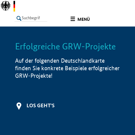
undefined
MENÜ
Erfolgreiche GRW-Projekte
LISTE
Filter
Info
Auf der folgenden Deutschlandkarte
finden Sie konkrete Beispiele erfolgreicher
GRW-Projekte!
LOS GEHT'S