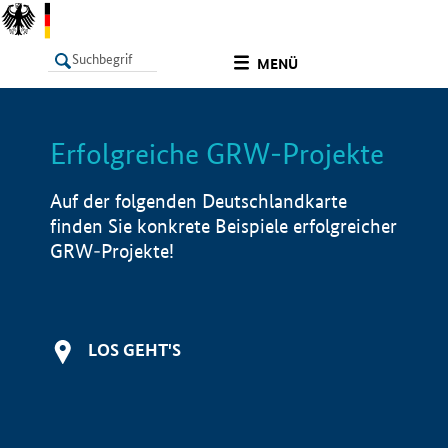
undefined
MENÜ
Erfolgreiche GRW-Projekte
LISTE
Filter
Info
Auf der folgenden Deutschlandkarte
finden Sie konkrete Beispiele erfolgreicher
GRW-Projekte!
LOS GEHT'S