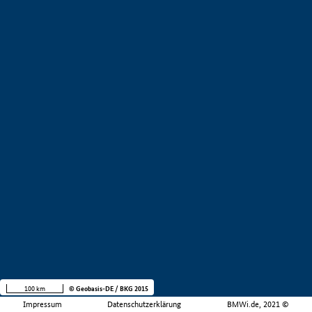
100 km
© Geobasis-DE / BKG 2015
Impressum
Datenschutzerklärung
BMWi.de, 2021 ©