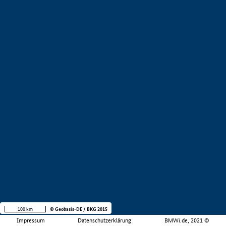
100 km
© Geobasis-DE / BKG 2015
Impressum
Datenschutzerklärung
BMWi.de, 2021 ©