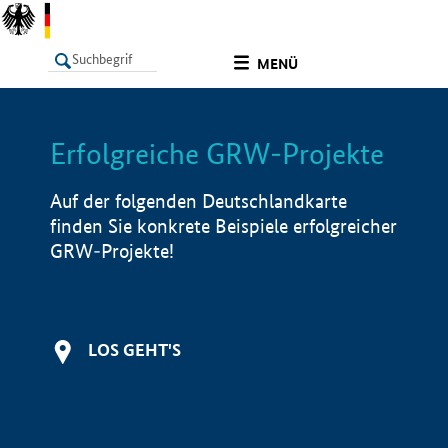
undefined
MENÜ
Erfolgreiche GRW-Projekte
LISTE
Filter
Info
Auf der folgenden Deutschlandkarte
finden Sie konkrete Beispiele erfolgreicher
GRW-Projekte!
LOS GEHT'S