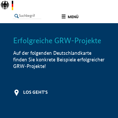
undefined
MENÜ
Erfolgreiche GRW-Projekte
LISTE
Filter
Info
Auf der folgenden Deutschlandkarte
finden Sie konkrete Beispiele erfolgreicher
GRW-Projekte!
LOS GEHT'S