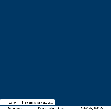
100 km
© Geobasis-DE / BKG 2015
Impressum
Datenschutzerklärung
BMWi.de, 2021 ©