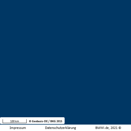
100 km
© Geobasis-DE / BKG 2015
Impressum
Datenschutzerklärung
BMWi.de, 2021 ©