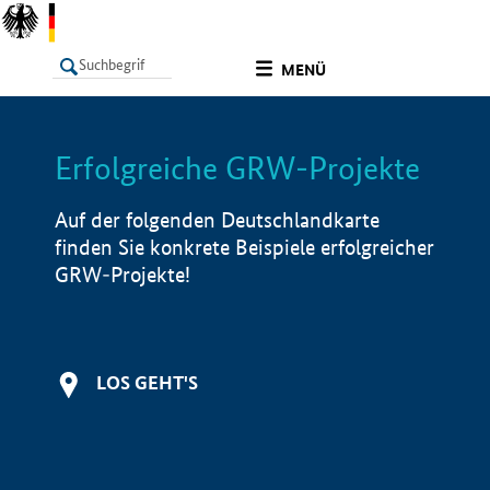
undefined
MENÜ
Erfolgreiche GRW-Projekte
LISTE
Filter
Info
Auf der folgenden Deutschlandkarte
finden Sie konkrete Beispiele erfolgreicher
GRW-Projekte!
LOS GEHT'S