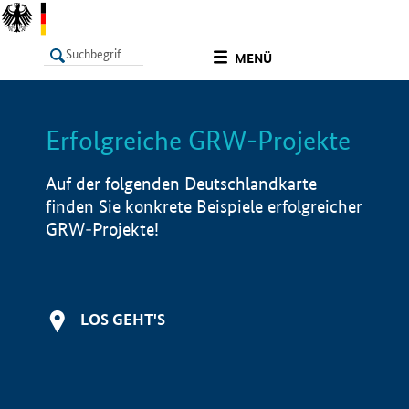
undefined
MENÜ
Erfolgreiche GRW-Projekte
LISTE
Filter
Info
Auf der folgenden Deutschlandkarte
finden Sie konkrete Beispiele erfolgreicher
GRW-Projekte!
LOS GEHT'S