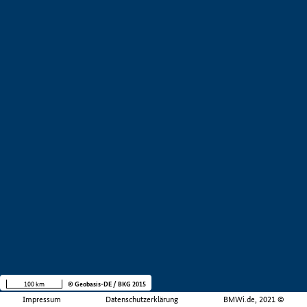
100 km
© Geobasis-DE / BKG 2015
Impressum
Datenschutzerklärung
BMWi.de, 2021 ©