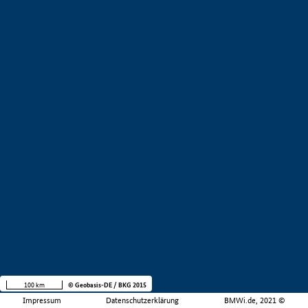
100 km
© Geobasis-DE / BKG 2015
Impressum
Datenschutzerklärung
BMWi.de, 2021 ©