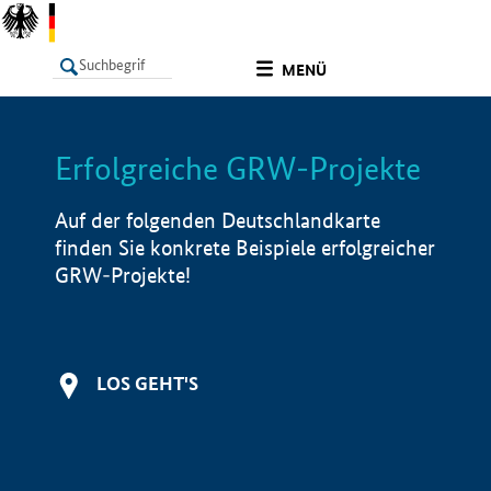
undefined
MENÜ
Erfolgreiche GRW-Projekte
LISTE
Filter
Info
Auf der folgenden Deutschlandkarte
finden Sie konkrete Beispiele erfolgreicher
GRW-Projekte!
LOS GEHT'S