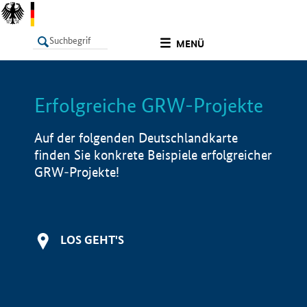
undefined
MENÜ
Erfolgreiche GRW-Projekte
LISTE
Filter
Info
Auf der folgenden Deutschlandkarte
finden Sie konkrete Beispiele erfolgreicher
GRW-Projekte!
LOS GEHT'S