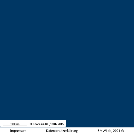
100 km
© Geobasis-DE / BKG 2015
Impressum
Datenschutzerklärung
BMWi.de, 2021 ©