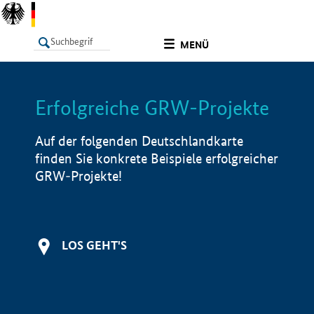
undefined
MENÜ
Erfolgreiche GRW-Projekte
LISTE
Filter
Info
Auf der folgenden Deutschlandkarte
finden Sie konkrete Beispiele erfolgreicher
GRW-Projekte!
LOS GEHT'S