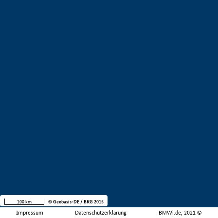
100 km
© Geobasis-DE / BKG 2015
Impressum
Datenschutzerklärung
BMWi.de, 2021 ©