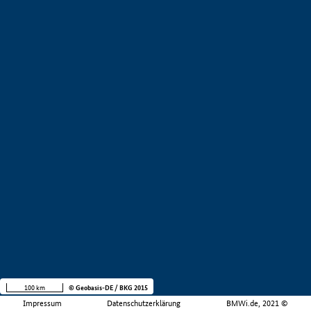
100 km
© Geobasis-DE / BKG 2015
Impressum
Datenschutzerklärung
BMWi.de, 2021 ©