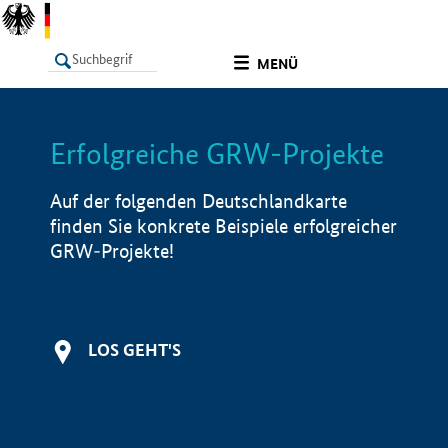
undefined
MENÜ
Erfolgreiche GRW-Projekte
LISTE
Filter
Info
Auf der folgenden Deutschlandkarte
finden Sie konkrete Beispiele erfolgreicher
GRW-Projekte!
LOS GEHT'S