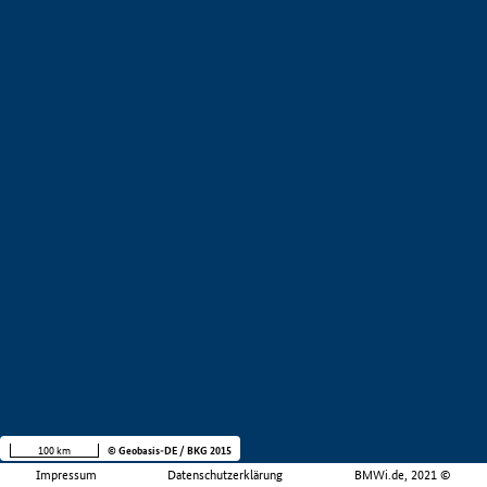
100 km
© Geobasis-DE / BKG 2015
Impressum
Datenschutzerklärung
BMWi.de, 2021 ©