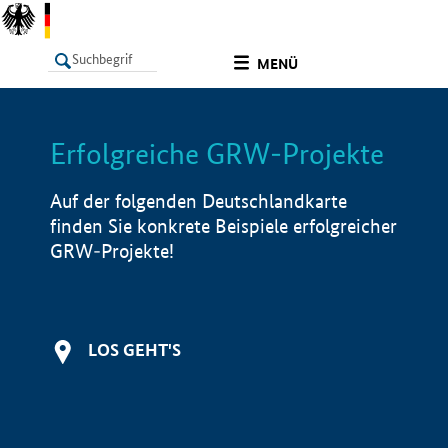
undefined
MENÜ
Erfolgreiche GRW-Projekte
LISTE
Filter
Info
Auf der folgenden Deutschlandkarte
finden Sie konkrete Beispiele erfolgreicher
GRW-Projekte!
LOS GEHT'S