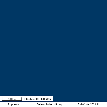
100 km
© Geobasis-DE / BKG 2015
Impressum
Datenschutzerklärung
BMWi.de, 2021 ©