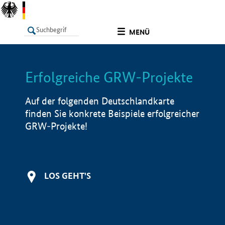
undefined
MENÜ
Erfolgreiche GRW-Projekte
LISTE
Filter
Info
Auf der folgenden Deutschlandkarte
finden Sie konkrete Beispiele erfolgreicher
GRW-Projekte!
LOS GEHT'S