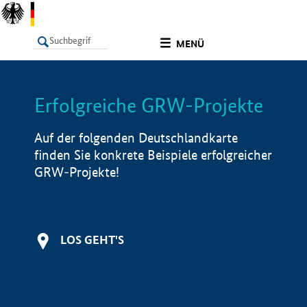
undefined
MENÜ
Erfolgreiche GRW-Projekte
LISTE
Filter
Info
Auf der folgenden Deutschlandkarte
finden Sie konkrete Beispiele erfolgreicher
GRW-Projekte!
LOS GEHT'S