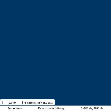
100 km
© Geobasis-DE / BKG 2015
Impressum
Datenschutzerklärung
BMWi.de, 2021 ©