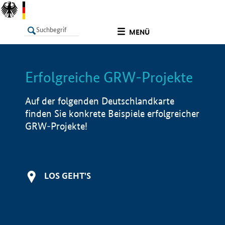
undefined
MENÜ
Erfolgreiche GRW-Projekte
LISTE
Filter
Info
Auf der folgenden Deutschlandkarte
finden Sie konkrete Beispiele erfolgreicher
GRW-Projekte!
LOS GEHT'S