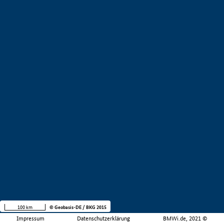
100 km
© Geobasis-DE / BKG 2015
Impressum
Datenschutzerklärung
BMWi.de, 2021 ©