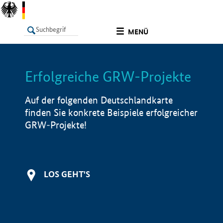
undefined
MENÜ
Erfolgreiche GRW-Projekte
LISTE
Filter
Info
Auf der folgenden Deutschlandkarte
finden Sie konkrete Beispiele erfolgreicher
GRW-Projekte!
LOS GEHT'S