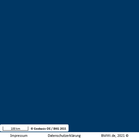
100 km
© Geobasis-DE / BKG 2015
Impressum
Datenschutzerklärung
BMWi.de, 2021 ©