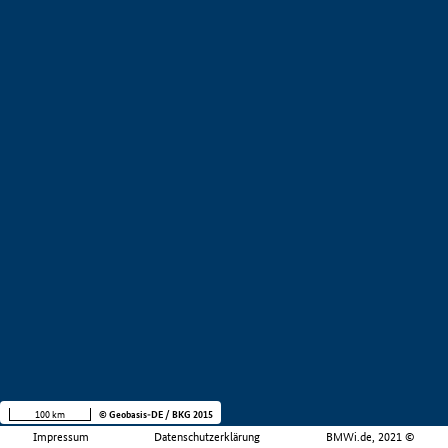
100 km
© Geobasis-DE / BKG 2015
Impressum
Datenschutzerklärung
BMWi.de, 2021 ©