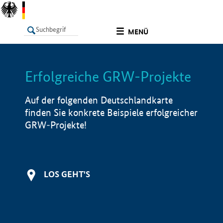
undefined
MENÜ
Erfolgreiche GRW-Projekte
LISTE
Filter
Info
Auf der folgenden Deutschlandkarte
finden Sie konkrete Beispiele erfolgreicher
GRW-Projekte!
LOS GEHT'S