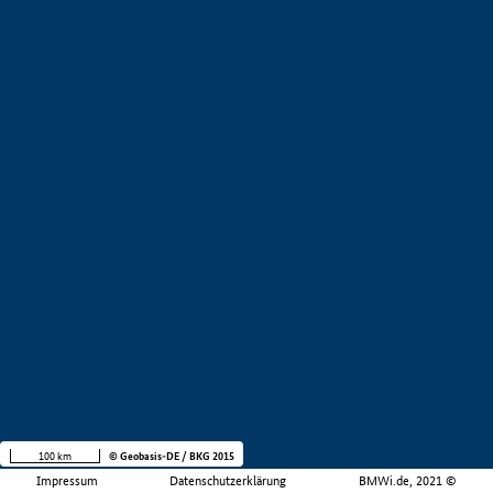
100 km
© Geobasis-DE / BKG 2015
Impressum
Datenschutzerklärung
BMWi.de, 2021 ©