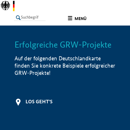
undefined
MENÜ
Erfolgreiche GRW-Projekte
LISTE
Filter
Info
Auf der folgenden Deutschlandkarte
finden Sie konkrete Beispiele erfolgreicher
GRW-Projekte!
LOS GEHT'S